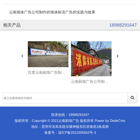
云南墙体广告公司制作的墙体标语广告的实践与效果
相关产品
18988291647
百度云南刷墙广告制作投放中
云南刷墙广告公司制作的扶贫攻坚墙体宣传标语
联系热线：
18988291647
版权所有：Copyright © 2021云南刷墙广告 版权所有
Power by DedeCms
地址：昆明市东风东路东骧神骏东区碧泰苑1栋底商
备案号：
滇ICP备2021005562号-3