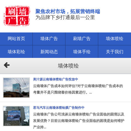
聚焦农村市场，拓展营销终端
为品牌下乡打通最后一公里
网站首页
墙体广告
刷墙广告
墙体喷绘
墙体彩绘
新闻动态
墙体手绘
关于我们
墙体喷绘
美汁源云南墙体喷绘广告投放中
云南墙体广告成本如何评估?对于云南墙体喷绘广告成本的
考量并不是只围绕着价格因素进行。...
君马汽车云南墙体喷绘膜广告制作中
云南墙体广告公司浅谈云南墙体喷绘广告业面临的困境以及
发展优势？目前云南墙体喷绘广告业面临的困境是如何维护
产业持...