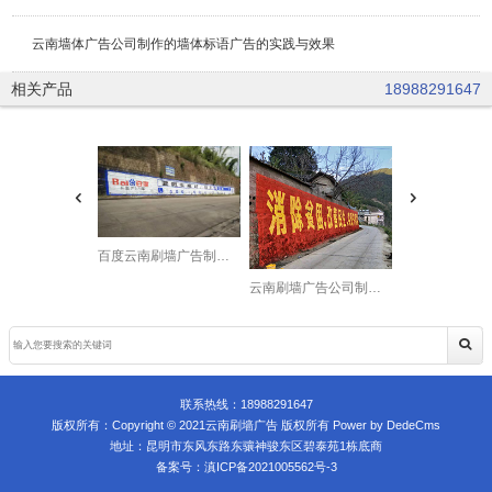
云南墙体广告公司制作的墙体标语广告的实践与效果
相关产品
18988291647
百度云南刷墙广告制作投放中
云南刷墙广告公司制作的扶贫攻坚墙体宣传标语
联系热线：
18988291647
版权所有：Copyright © 2021云南刷墙广告 版权所有
Power by DedeCms
地址：昆明市东风东路东骧神骏东区碧泰苑1栋底商
备案号：
滇ICP备2021005562号-3