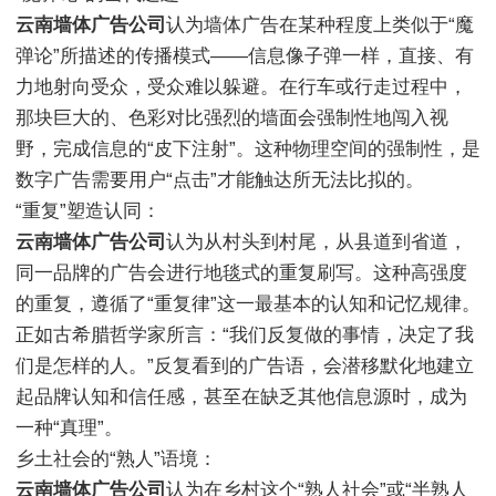
云南墙体广告公司
认为墙体广告在某种程度上类似于“魔
弹论”所描述的传播模式——信息像子弹一样，直接、有
力地射向受众，受众难以躲避。在行车或行走过程中，
那块巨大的、色彩对比强烈的墙面会强制性地闯入视
野，完成信息的“皮下注射”。这种物理空间的强制性，是
数字广告需要用户“点击”才能触达所无法比拟的。
“重复”塑造认同：
云南墙体广告公司
认为从村头到村尾，从县道到省道，
同一品牌的广告会进行地毯式的重复刷写。这种高强度
的重复，遵循了“重复律”这一最基本的认知和记忆规律。
正如古希腊哲学家所言：“我们反复做的事情，决定了我
们是怎样的人。”反复看到的广告语，会潜移默化地建立
起品牌认知和信任感，甚至在缺乏其他信息源时，成为
一种“真理”。
乡土社会的“熟人”语境：
云南墙体广告公司
认为在乡村这个“熟人社会”或“半熟人