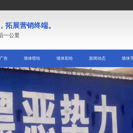
，拓展营销终端。
后一公里
广告
墙体喷绘
墙体彩绘
新闻动态
墙体