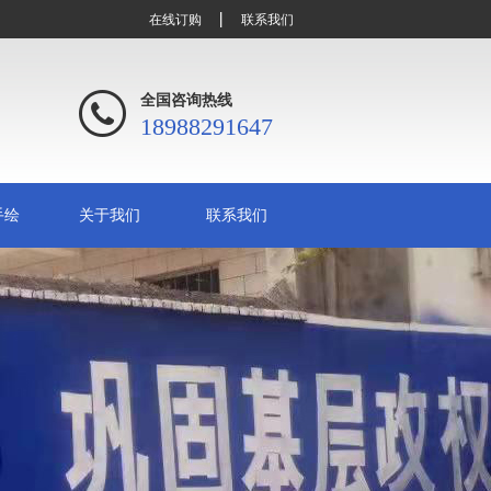
在线订购
联系我们
全国咨询热线
18988291647
手绘
关于我们
联系我们