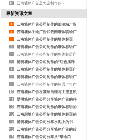
云南墙体广告是怎么制作的？
最新资讯文章
云南墙体广告公司制作的加油站广告
成为品牌曝光与即时引流的
云南墙体手绘广告和云南墙体喷绘广
告应该如何选
云南墙体广告公司制作的墙体标语
——政策落地的“视觉催化剂
昆明墙体广告公司制作的墙体标语广
告在乡村振兴政策宣传中的
云南墙体广告公司制作的墙体标语广
告的实践与效果
昆明墙体广告公司制作的“红色播种
机”基层治理中的墙体标语
云南墙体广告公司制作的墙体标语广
告以乡村振兴政策落地为例
昆明墙体广告公司制作的墙体标语广
告的“视觉动员”力量
云南墙体广告公司制作的标语广告作
为政策工具的标语演变史
云南墙体广告在基层治理与主流意识
形态传播中的应用
昆明墙体广告公司分享墙体广告的科
技进化论
云南墙体广告公司制作的墙体标语的
视觉张力与民间设计智慧
云南刷墙广告公司制作的墙体标语的
设计演变
昆明墙体广告公司分享水泥上的书
法：墙体标语的视觉美学与民
云南墙体广告公司分享墙体广告的传
播威力从何而来？
云南墙体广告公司分享从“革命口